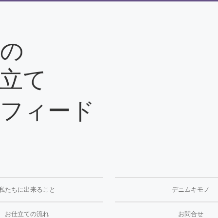
の
立て
フィード
☎08
✉kim
私たちに出来ること
デニムキモノ
お仕立ての流れ
お問合せ