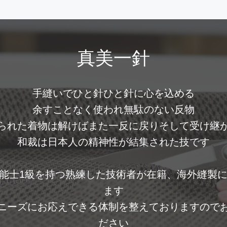
真美一針
手縫いでひと針ひと針に心を込める

余すことなく使われ無駄のない反物

られた着物は解けばまた一反に戻りそして受け継が
和裁は日本人の精神性が結集された技です

能士1級を持つ熟練した技術者が在籍、海外縫製
ます

ニーズにお応えできる体制を整えておりますので
ださい