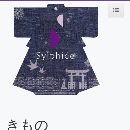
ホーム
私たちに出来ること
デニムキモノ
会社概要
代表挨拶
料金のご案内とお支払い
お仕立ての流れ
お問合せ
きもの